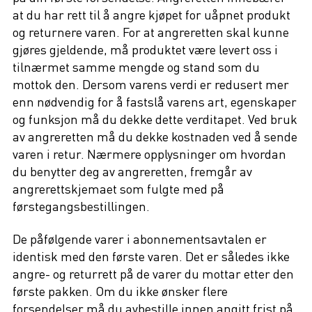
at du har rett til å angre kjøpet for uåpnet produkt
og returnere varen. For at angreretten skal kunne
gjøres gjeldende, må produktet være levert oss i
tilnærmet samme mengde og stand som du
mottok den. Dersom varens verdi er redusert mer
enn nødvendig for å fastslå varens art, egenskaper
og funksjon må du dekke dette verditapet. Ved bruk
av angreretten må du dekke kostnaden ved å sende
varen i retur. Nærmere opplysninger om hvordan
du benytter deg av angreretten, fremgår av
angrerettskjemaet som fulgte med på
førstegangsbestillingen.
De påfølgende varer i abonnementsavtalen er
identisk med den første varen. Det er således ikke
angre- og returrett på de varer du mottar etter den
første pakken. Om du ikke ønsker flere
forsendelser må du avbestille innen angitt frist på