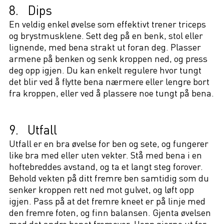
8. Dips
En veldig enkel øvelse som effektivt trener triceps
og brystmusklene. Sett deg på en benk, stol eller
lignende, med bena strakt ut foran deg. Plasser
armene på benken og senk kroppen ned, og press
deg opp igjen. Du kan enkelt regulere hvor tungt
det blir ved å flytte bena nærmere eller lengre bort
fra kroppen, eller ved å plassere noe tungt på bena.
9. Utfall
Utfall er en bra øvelse for ben og sete, og fungerer
like bra med eller uten vekter. Stå med bena i en
hoftebreddes avstand, og ta et langt steg forover.
Behold vekten på ditt fremre ben samtidig som du
senker kroppen rett ned mot gulvet, og løft opp
igjen. Pass på at det fremre kneet er på linje med
den fremre foten, og finn balansen. Gjenta øvelsen
med det andre benet fremover. Hopp gjerne ut for