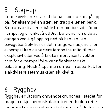
5. Step-up
Denne øvelsen krever at du har noe du kan gå opp
på, for eksempel en sten, en trapp eller en benk.
Step ups aktiviserer både frem- og bakside lår og
rumpe, og er enkel å utføre. Du trener en side av
gangen ved å gå opp og ned på benken i en
bevegelse. Selv her er det mange variasjoner, for
eksempel kan du variere tempo fra rolig til mer
eksplosivt eller ved å bruke improviserte vekter
som for eksempel fylte vannflasker for økt
belastning. Husk å spenne rumpa i frasparket, for
å aktivisere setemuskelen skikkelig.
6. Rygghev
Rygghev er litt som omvendte crunches. Istedet for
mage- og kjernemuskulatur trener du den rette
ryggmuskelen og setemuskulaturen, så dette er en