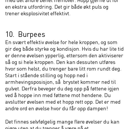
en ekstra utfordring. Det gir både økt puls og
trener eksplosivitet effektivt.
10. Burpees
En svært effektiv øvelse for hele kroppen, og som
gir deg både styrke og kondisjon. Hvis du har lite tid
er denne øvelsen ypperlig, ettersom den aktiviserer
så og si hele kroppen. Den kan dessuten utføres
hvor som helst, du trenger bare litt rom rundt deg.
Start i stående stilling og hopp ned i
armhevingsposisjon, så brystet kommer ned til
gulvet. Derfra beveger du deg opp på føttene igjen
ved å hoppe inn med føttene mot hendene. Du
avslutter øvelsen med et hopp rett opp. Det er med
andre ord en øvelse hvor du får opp dampen!
Det finnes selvfølgelig mange flere øvelser du kan
gjøre uten at du trenger å være på et