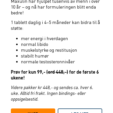
Maxulin har hjulpet tusenvis av menn i over
10 år – og nå har formuleringen blitt enda
bedre!
1 tablett daglig i 4–5 måneder kan bidra til å
støtte:
mer energi i hverdagen
normal libido
muskelstyrke og restitusjon
stabilt humør
normale testosteronnivåer
Prøv for kun 99,-
(ord 448,-)
for de første 6
ukene!
Videre pakker kr 448,- og sendes ca. hver 6.
uke. Alltid fri frakt. Ingen bindings- eller
oppsigelsestid.