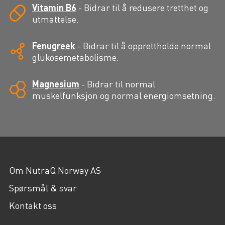
Vitamin B6
-
Bidrar til å redusere tretthet og
utmattelse.
Fenugreek
-
Bidrar til å opprettholde normal
glukosemetabolisme.
Magnesium
-
Bidrar til normal
muskelfunksjon og normal energiomsetning.
Om NutraQ Norway AS
Spørsmål & svar
Kontakt oss