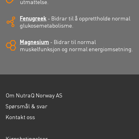
utmattelse.
Fenugreek
-
Bidrar til å opprettholde normal
glukosemetabolisme.
Magnesium
-
Bidrar til normal
muskelfunksjon og normal energiomsetning.
Om NutraQ Norway AS
Spørsmål & svar
Kontakt oss
Kjøpsbetingelser