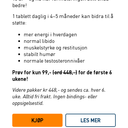
bedre!
1 tablett daglig i 4–5 måneder kan bidra til å
støtte:
mer energi i hverdagen
normal libido
muskelstyrke og restitusjon
stabilt humør
normale testosteronnivåer
Prøv for kun 99,-
(ord 448,-)
for de første 6
ukene!
Videre pakker kr 448,- og sendes ca. hver 6.
uke. Alltid fri frakt. Ingen bindings- eller
oppsigelsestid.
KJØP
LES MER