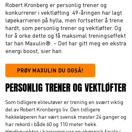
Robert Kronberg er personlig trener og
konkurrerer i vektløfting. 49-åringen har lagt
løpekarrieren på hylla, men fortsetter å trene
hardt, som personlig trener og vektløfter. Og
for å orke dette og få maksimal treningseffekt
tar han Maxulin®. – Det har gitt meg en ekstra
energi boost, sier han.
PRØV MAXULIN DU OGSÅ!
PERSONLIG TRENER OG VEKTLØFTER
Som tidligere eliteutøver er trening en svært viktig
del av Robert Kronbergs liv. Den tidligere
hekkeløperen har vært svensk mester 24 ganger og
har rekord i både 60 og 110 meter hekk.
Høydepunkter i karrieren var en olympisk finale i